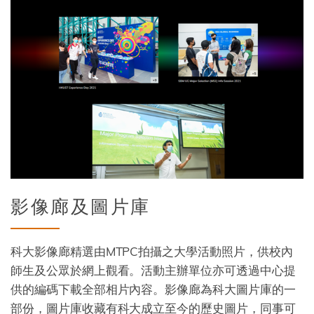
Title
影像廊及圖片庫
Description
科大影像廊精選由MTPC拍攝之大學活動照片，供校內
師生及公眾於網上觀看。活動主辦單位亦可透過中心提
供的編碼下載全部相片內容。影像廊為科大圖片庫的一
部份，圖片庫收藏有科大成立至今的歷史圖片，同事可