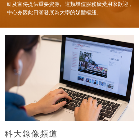
研及宣傳提供重要資源。這類增值服務廣受用家歡迎，
中心亦因此日漸發展為大學的媒體樞紐。
Modules
Image
Title
科大錄像頻道