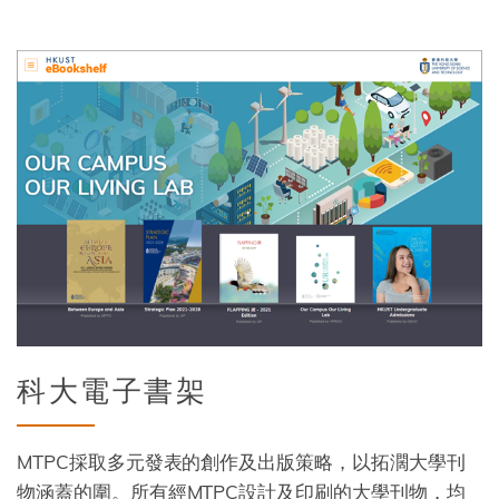
Image
Title
科大電子書架
Description
MTPC採取多元發表的創作及出版策略，以拓濶大學刊
物涵蓋的圍。所有經MTPC設計及印刷的大學刊物，均