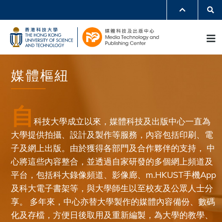
Skip
Se
MORE ABOUT HKUST
to
UNIVERSITY NEWS
ACADEMIC DEPARTMENTS A-Z
M
main
LIFE@HKUST
LIBRARY
content
MAP & DIRECTIONS
JOBS@HKUST
FACULTY PROFILES
ABOUT HKUST
Header
modules
媒體樞紐
自
科技大學成立以來，媒體科技及出版中心一直為
大學提供拍攝、設計及製作等服務，內容包括印刷、電
子及網上出版。由於獲得各部門及合作夥伴的支持， 中
心將這些內容整合，並透過自家研發的多個網上頻道及
平台，包括科大錄像頻道、影像廊、m.HKUST手機App
及科大電子書架等，與大學師生以至校友及公眾人士分
享。 多年來，中心亦替大學製作的媒體內容備份、數碼
化及存檔，方便日後取用及重新編製，為大學的教學、