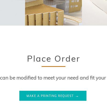
Place Order
s can be modified to meet your need and fit you
MAKE A PRINTING REQUEST