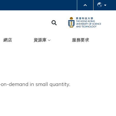
PARTMENTS A-Z
BRARY
Search
@HKUST
 HKUST
網店
資源庫
服務要求
t-on-demand in small quantity.