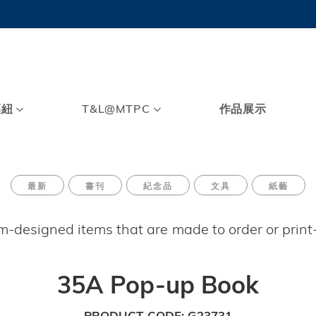
MORE ABOUT HKUST
TY NEWS
ACADEMIC DE
HKUST
LI
RECTIONS
JOBS
PROFILES
ABOUT
樞紐
T&L@MTPC
作品展示
最新
書刊
紀念品
文具
紙藝
om-designed items that are made to order or prin
35A Pop-up Book
PRODUCT CODE
G23731