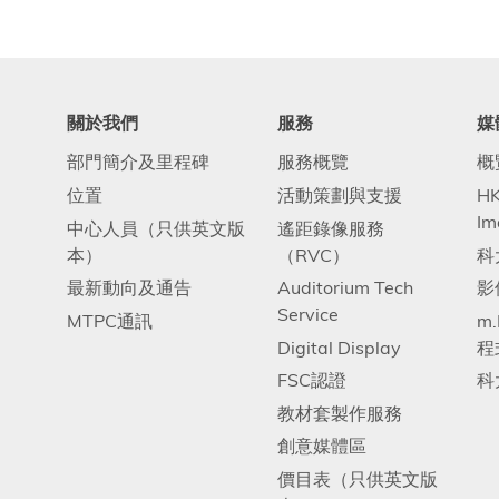
關於我們
服務
媒
部門簡介及里程碑
服務概覽
概
位置
活動策劃與支援
HK
Im
中心人員（只供英文版
遙距錄像服務
本）
（RVC）
科
最新動向及通告
Auditorium Tech
影
Service
MTPC通訊
m
Digital Display
程
FSC認證
科
教材套製作服務
創意媒體區
價目表（只供英文版