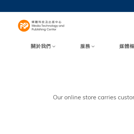
Skip
to
UNIVERSI
main
LIFE@
content
MAP & DI
FACULTY 
關於我們
服務
媒體
Our online store carries cust