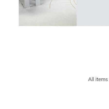
Title
Description
All item
Website
Link